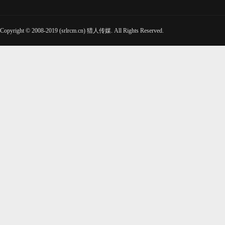
Copyright © 2008-2019 (srlrcm.cn) 猎人传媒. All Rights Reserved.