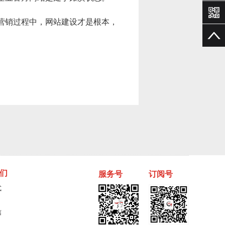
预约洽
预约洽
营销过程中，
网站建设
才是根本，
谈
谈
们
服务号
订阅号
式
信