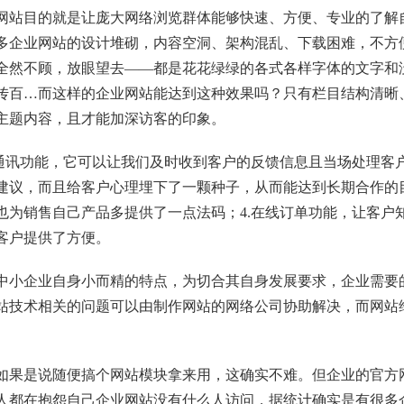
网站目的就是让庞大网络浏览群体能够快速、方便、专业的了解
多企业网站的设计堆砌，内容空洞、架构混乱、下载困难，不方
全然不顾，放眼望去——都是花花绿绿的各式各样字体的文字和
传百…而这样的企业网站能达到这种效果吗？只有栏目结构清晰
主题内容，且才能加深访客的印象。
通讯功能，它可以让我们及时收到客户的反馈信息且当场处理客户
建议，而且给客户心理埋下了一颗种子，从而能达到长期合作的目
也为销售自己产品多提供了一点法码；4.在线订单功能，让客户
客户提供了方便。
中小企业自身小而精的特点，为切合其自身发展要求，企业需要
站技术相关的问题可以由
制作网站
的网络公司协助解决，而网站
如果是说随便搞个网站模块拿来用，这确实不难。但企业的官方
人都在抱怨自己企业网站没有什么人访问，据统计确实是有很多