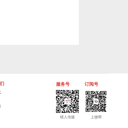
们
服务号
订阅号
式
信
猎人传媒
上饶帮