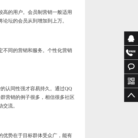
较高的用户。会员制营销一般适用
将论坛的会员从到增加到上万。
定不同的营销和服务。个性化营销
咨询
咨询
预约洽
预约洽
的认同性强才容易持久。通过QQ
谈
谈
Q群营销的例子很多，相信很多社区
动交流。
的优势在于目标群体受众广，能有