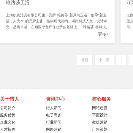
唯路莎卫浴
江
上海凯意洁具有限公司旗下品牌“唯路莎”新风尚卫浴，倡导“新卫
江
浴，人为本”的品牌主张，推崇现代简约，崇尚科技人文，设计考
股
究，品质卓越。在顺应绿色环保趋势的基础上，“ 唯路莎”将科技,
司
自然，简约揉为一体，紧扣人性化元素，用心为消费者缔造时代
员1
更多+
感鮮明的人性卫浴空间。
械设
首页
上一页
1
关于猎人
资讯中心
核心服务
公司简介
猎人新闻
网站建设
服务优势
电子商务
平面设计
企业文化
行业新闻
微信营销
人才招聘
网络营销
广告策划