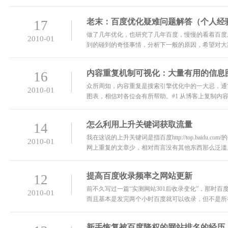
法，搜索引擎是能够自动检测出
老末：百度优化疑难问题解答（个人经
17
做了几年优化，也研究了几年百度，慢慢的看着百度从
2010-01
到的碰到的奇怪事情，分析下一般的原因，希望对大
自己外连也发了不少，还买了好多单向链接，一开始
内容重复机制可视化：大量有用的信息
16
众所周知，内容重复是搜索引擎优化中的一大忌，通
2010-01
图表，相信对各位会有所帮助。#1 从博客上复制内容
页，而不是使用输出摘要（就好像SEMWATCH那样），
怎么利用上升关键词获取流量
14
我在这说的上升关键词是指百度http://top.ba
2010-01
网上重复的文章少，相对而言没有其他东西那么泛滥
善。首先想获取这些关键词的流量必须要十分关注百
提高百度收录频率之网站更新
12
前不久写过一篇“实测网站301后收录变化”，那时
2010-01
而且基本是发完两个小时百度就可以收录，但不是所
也只是我自己通过对自己网站的观察得出的结论，希
新手恢复被百度降权的网站排名的经历