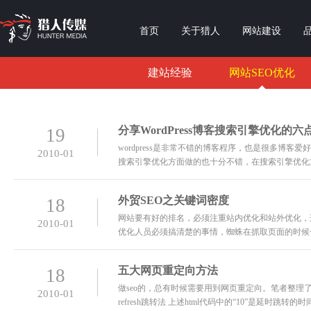
首页
关于猎人
网站建设
建站经验
网站SEO优化
分享WordPress博客搜索引擎优化的六
19
wordpress是非常不错的博客程序，也是很多博客爱好
2010-01
搜索引擎优化方面做的也十分不错，在搜索引擎优化方
且也是非常有必要的，怎么才能做好这余下的20%左
外贸SEO之关键词密度
18
网站要有好的排名，必须注重站内优化和站外优化，
2010-01
优化人员必须搞清楚的事情，蜘蛛在抓取页面的时候
网页在快照中的关键词出现的次数都是搜索引擎允许
五大网页重定向方法
18
做seo的，总有时候需要用到网页重定向。笔者整理了五
2010-01
refresh跳转法 上述html代码中的“10”是延